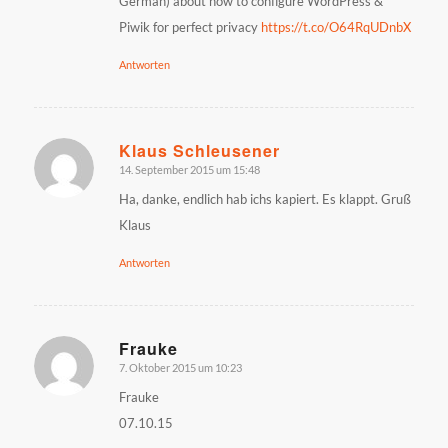
German) about how to configure WordPress &
Piwik for perfect privacy
https://t.co/O64RqUDnbX
Antworten
Klaus Schleusener
14. September 2015 um 15:48
sagte:
Ha, danke, endlich hab ichs kapiert. Es klappt. Gruß
Klaus
Antworten
Frauke
7. Oktober 2015 um 10:23
sagte:
Frauke
07.10.15