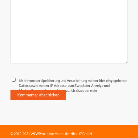
Ich stimme der Speicherung und Verarbeitung meiner hier eingegebenen
Daten, sowie meiner IP Adresse, zum Zweck der Anzeige und
Moderation von Kommentaren zu. Ich akzeptiere die
Datenschutzerklärung
© 2012-2021 WLWP.eu - eine Marke der Hive-IT GmbH