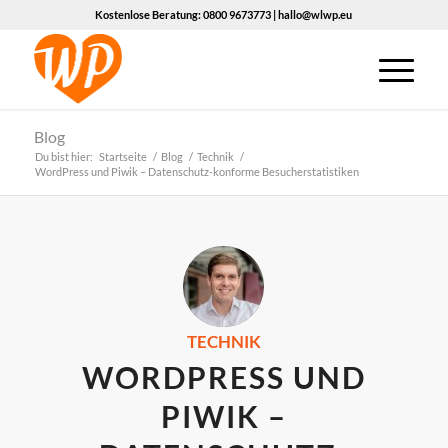
Kostenlose Beratung: 0800 9673773 | hallo@wlwp.eu
Blog
Du bist hier:
Startseite
/
Blog
/
Technik
/
WordPress und Piwik – Datenschutz-konforme Besucherstatistiken
TECHNIK
WORDPRESS UND
PIWIK –