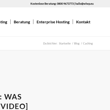
Kostenlose Beratung: 0800 9673773 | hallo@wlwp.eu
ting
Beratung
Enterprise Hosting
Kontakt
Du bist hier:
Startseite
/
Blog
/
Caching
: WAS
VIDEO]