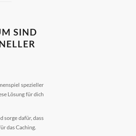
M SIND
HNELLER
enspiel spezieller
se Lösung für dich
 sorge dafür, dass
für das Caching.