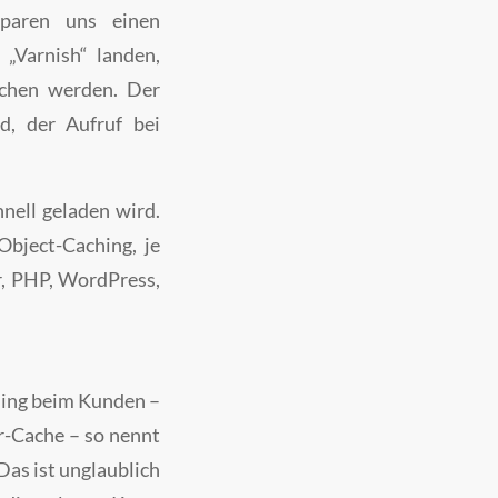
sparen uns einen
 „Varnish“ landen,
ochen werden. Der
d, der Aufruf bei
hnell geladen wird.
bject-Caching, je
r, PHP, WordPress,
hing beim Kunden –
r-Cache – so nennt
Das ist unglaublich