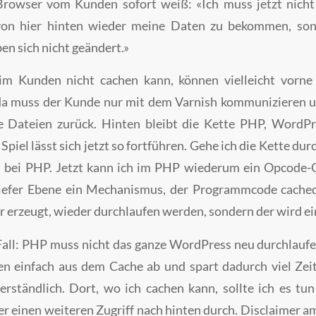
 Browser vom Kunden sofort weiß: «Ich muss jetzt nicht
on hier hinten wieder meine Daten zu bekommen, son
ben sich nicht geändert.»
eim Kunden nicht cachen kann, können vielleicht vorne
 da muss der Kunde nur mit dem Varnish kommunizieren 
e Dateien zurück. Hinten bleibt die Kette PHP, WordP
Spiel lässt sich jetzt so fortführen. Gehe ich die Kette du
bei PHP. Jetzt kann ich im PHP wiederum ein Opcode-C
tiefer Ebene ein Mechanismus, der Programmcode cached
 erzeugt, wieder durchlaufen werden, sondern der wird ei
Fall: PHP muss nicht das ganze WordPress neu durchlaufen
 einfach aus dem Cache ab und spart dadurch viel Zeit.
verständlich. Dort, wo ich cachen kann, sollte ich es tu
er einen weiteren Zugriff nach hinten durch. Disclaimer 